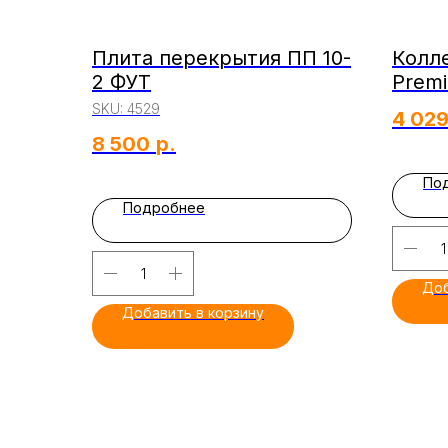
Плита перекрытия ПП 10-
Колле
2 ФУТ
Premi
Трот
SKU:
4529
4 02
PREM
8 500
р.
По
Подробнее
Доб
Добавить в корзину