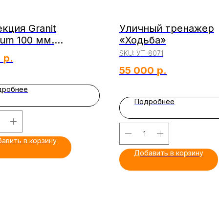
кция Granit
Уличный тренажер
um 100 мм.
«Ходьба»
уарная плитка
SKU:
УТ-8071
9
р.
IUM. ГОСТ 17608-17
55 000
р.
дробнее
Подробнее
авить в корзину
Добавить в корзину