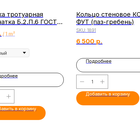
ка тротуарная
Кольцо стеновое КС
атка Б.2.П.6 ГОСТ
ФУТ (паз-гребень)
-2017
SKU:
1891
.
/
1 m²
6 500
р.
рый
Подробнее
дробнее
Добавить в корзину
авить в корзину