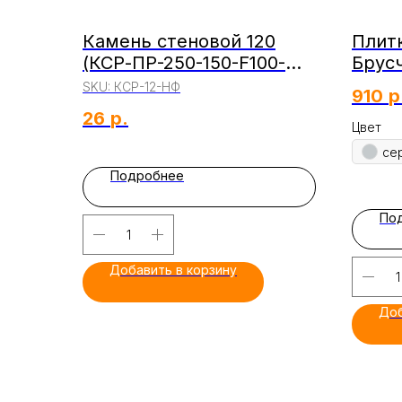
Камень стеновой 120
Плит
(КСР-ПР-250-150-F100-
Брусч
2100 ГОСТ 6133-2019)
17608
SKU:
КСР-12-НФ
910
р
26
р.
Цвет
се
Подробнее
По
Добавить в корзину
Доб