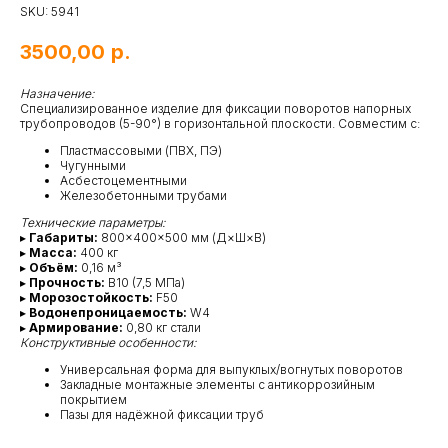
SKU:
5941
3500,00
р.
Назначение:
Специализированное изделие для фиксации поворотов напорных
трубопроводов (5-90°) в горизонтальной плоскости. Совместим с:
Пластмассовыми (ПВХ, ПЭ)
Чугунными
Асбестоцементными
Железобетонными трубами
Технические параметры:
▸
Габариты:
800×400×500 мм (Д×Ш×В)
▸
Масса:
400 кг
▸
Объём:
0,16 м³
▸
Прочность:
В10 (7,5 МПа)
▸
Морозостойкость:
F50
▸
Водонепроницаемость:
W4
▸
Армирование:
0,80 кг стали
Конструктивные особенности:
Универсальная форма для выпуклых/вогнутых поворотов
Закладные монтажные элементы с антикоррозийным
покрытием
Пазы для надёжной фиксации труб