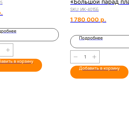
«Большой парад пл
95
SKU:
ИК-4015Б
.
1 780 000
р.
дробнее
Подробнее
авить в корзину
Добавить в корзину