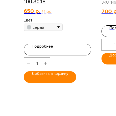
100.30.18
SKU:
14
650
р.
700
р
/
1 pc
Цвет
серый
По
Подробнее
Доб
Добавить в корзину