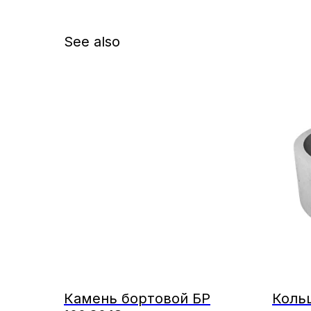
See also
Камень бортовой БР
Коль