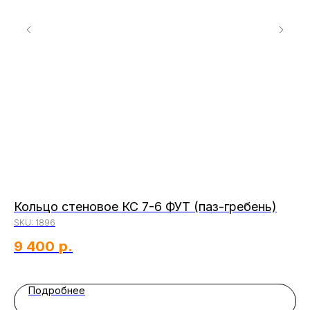
2
Кольцо стеновое КС 7-6 ФУТ (паз-гребень)
С
SKU:
1896
SK
9 400
р.
3
Подробнее