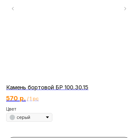
Камень бортовой БР 100.30.15
Пл
SK
570
р.
/
1 pc
5
Цвет
серый